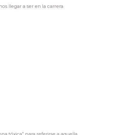
s llegar a ser en la carrera
na tóxica” para referirse a aquella