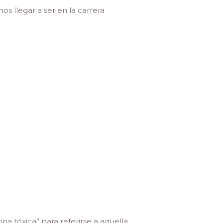
s llegar a ser en la carrera
na tóxica” para referirse a aquella