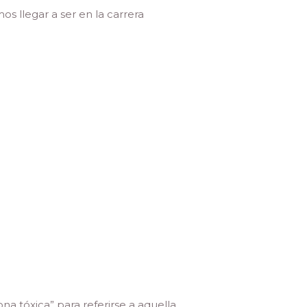
s llegar a ser en la carrera
na tóxica” para referirse a aquella