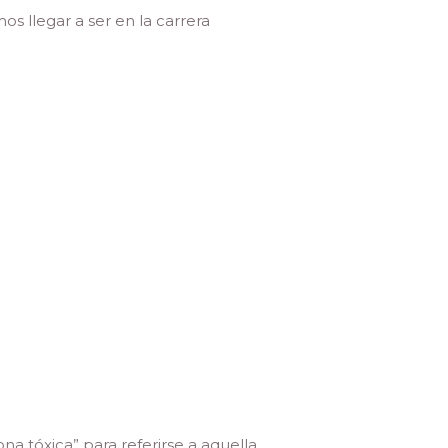
s llegar a ser en la carrera
na tóxica” para referirse a aquella