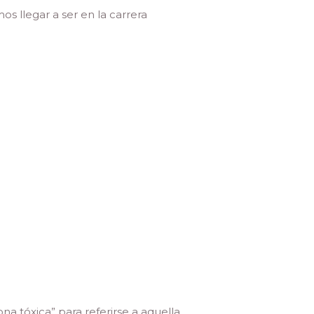
s llegar a ser en la carrera
na tóxica” para referirse a aquella