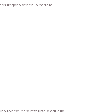
s llegar a ser en la carrera
na tóxica” para referirse a aquella