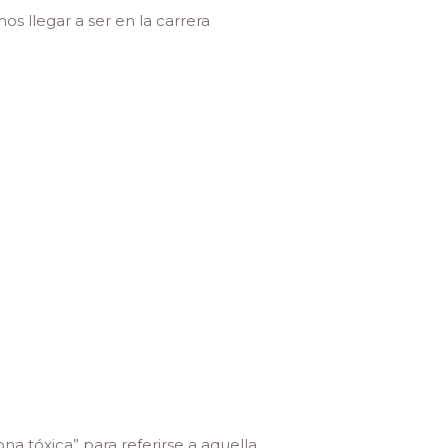
s llegar a ser en la carrera
na tóxica” para referirse a aquella