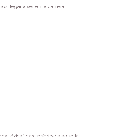
s llegar a ser en la carrera
na tóxica” para referirse a aquella