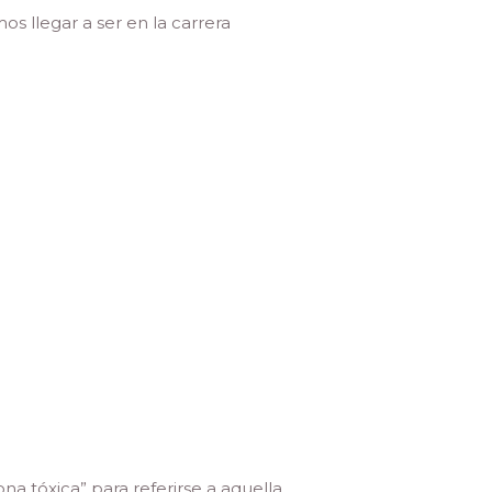
s llegar a ser en la carrera
na tóxica” para referirse a aquella