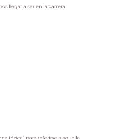
s llegar a ser en la carrera
na tóxica” para referirse a aquella