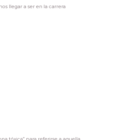
s llegar a ser en la carrera
na tóxica” para referirse a aquella