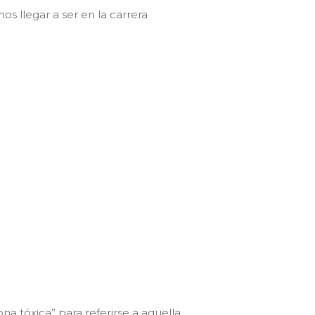
s llegar a ser en la carrera
na tóxica” para referirse a aquella