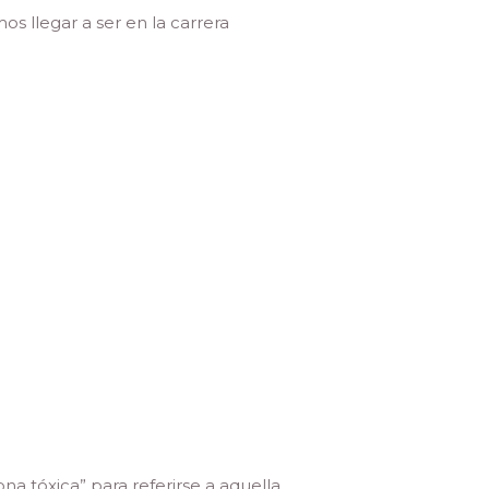
s llegar a ser en la carrera
na tóxica” para referirse a aquella