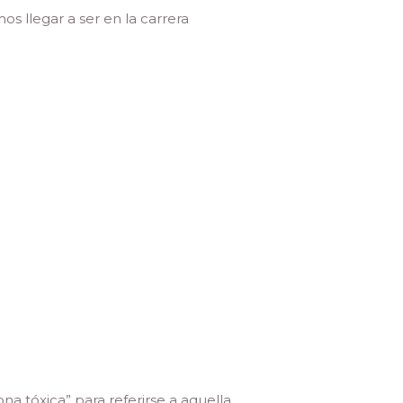
s llegar a ser en la carrera
na tóxica” para referirse a aquella