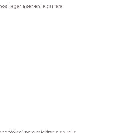
s llegar a ser en la carrera
na tóxica” para referirse a aquella