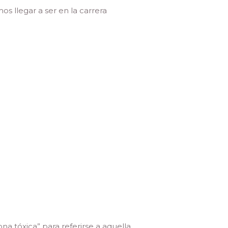
s llegar a ser en la carrera
na tóxica” para referirse a aquella